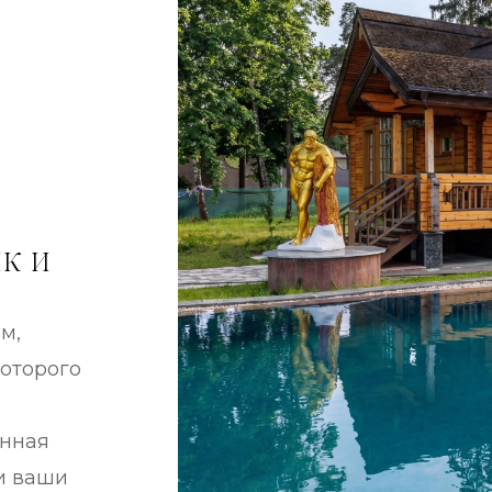
к и
, 
оторого 
нная 
и ваши 