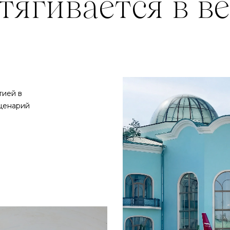
тией в
сценарий