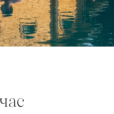
час 
ечер