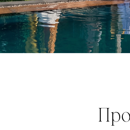
Про
рас